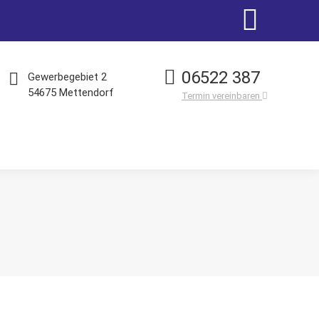
Facebook
page
06522 387
Gewerbegebiet 2
54675 Mettendorf
Termin vereinbaren
opens
in
new
window