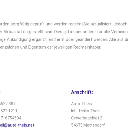
wurden sorgfältig geprüft und werden regelmäßig aktualisiert. Jedo
ter Aktualität dargestellt sind. Dies gilt insbesondere für alle Verbin
erige Ankündigung ergänzt, entfernt oder geändert werden. Alle auf
nzeichen und Eigentum der jeweiligen Rechteinhaber.
:
Anschrift:
522 387
Auto-Theis
522 1211
Inh.: Heiko Theis
1716754504
Gewerbegebiet 2
ail@auto-theis.net
54675 Mettendorf