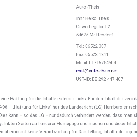
Auto-Theis
Inh.: Heiko Theis
Gewerbegebiet 2
54675 Mettendorf
Tel.: 06522 387
Fax: 06522 1211
Mobil: 01716754504
mail@auto-theis.net
UST-ID: DE 292 447 407
eine Haftung für die Inhalte externer Links. Für den Inhalt der verlin
85/98 – „Haftung für Links“ hat das Landgericht (LG) Hamburg entsch
. Dies kann – so das LG – nur dadurch verhindert werden, dass man si
r gelinkten Seiten auf unserer Homepage und machen uns diese Inhalte 
n übernimmt keine Verantwortung für Darstellung, Inhalt oder irgen